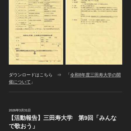
ダウンロードはこちら ⇒ 「
令和8年度三田寿大学の開
催について
」
投
2026年3月31日
稿
【活動報告】三田寿大学 第9回「みんな
日:
で歌おう」