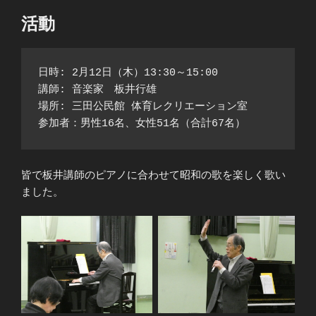
活動
日時: 2月12日（木）13:30～15:00
講師: 音楽家　板井行雄
場所: 三田公民館 体育レクリエーション室
参加者：男性16名、女性51名（合計67名）
皆で板井講師のピアノに合わせて昭和の歌を楽しく歌い
ました。