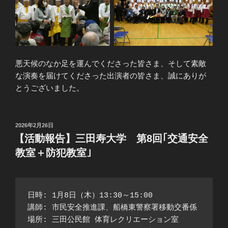
悪天候のなか足を運んでくださった皆さま、そして素敵
な演奏を届けてくださった出演者の皆さま、誠にありが
とうございました。
投
2026年2月26日
稿
【活動報告】三田寿大学 第8回｢交通安全
日:
教室＋防犯教室｣
日時: 1月8日（木）13:30～15:00
講師: 市民安全推進課、船橋東警察署移動交番係
場所: 三田公民館 体育レクリエーション室