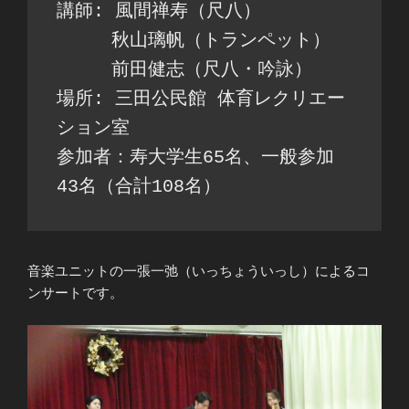
講師: 風間禅寿（尺八）
　　　秋山璃帆（トランペット）
　　　前田健志（尺八・吟詠）
場所: 三田公民館 体育レクリエー
ション室
参加者：寿大学生65名、一般参加
43名（合計108名）
音楽ユニットの一張一弛（いっちょういっし）によるコ
ンサートです。