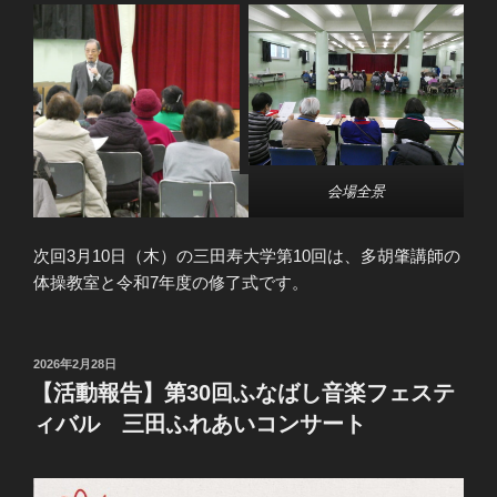
会場全景
次回3月10日（木）の三田寿大学第10回は、多胡肇講師の
体操教室と令和7年度の修了式です。
投
2026年2月28日
稿
【活動報告】第30回ふなばし音楽フェステ
日:
ィバル 三田ふれあいコンサート