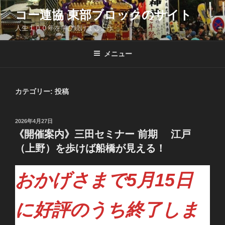
コ
コー連協 東部ブロックのサイト
ン
人生１００年を学び続けましょう
テ
ン
ツ
メニュー
へ
ス
キ
カテゴリー:
投稿
ッ
プ
投
2026年4月27日
稿
《開催案内》三田セミナー 前期 江戸
日:
（上野）を歩けば船橋が見える！
おかげさまで5月15日
に好評のうち終了しま