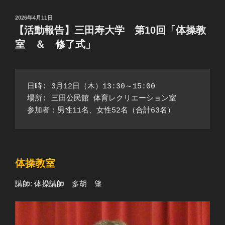
投
2026年4月11日
稿
【活動報告】三田寿大学 第10回「体操教
日:
室 ＆ 修了式」
日時: 3月12日（木）13:30～15:00
場所: 三田公民館 体育レクリエーション室
参加者：男性11名、女性52名（合計63名）
体操教室
講師: 体操講師 多胡 肇