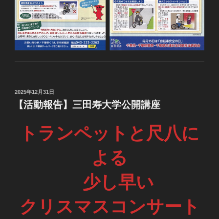
投
2025年12月31日
稿
【活動報告】三田寿大学公開講座
日:
トランペットと尺八に
よる
少し早い
クリスマスコンサート