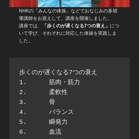
NHKの「みんなの体操」などでおなじみの多胡
肇講師をお迎えして、講座を開催しました。
講座では、
「歩くのが遅くなる7つの衰え」
につ
いて学び、それぞれに対応した体操を実践しま
した。
歩くのが遅くなる7つの衰え
1. 	筋肉・筋力
2. 	柔軟性
3. 	骨
4. 	バランス
5. 	瞬発力
6. 	血流