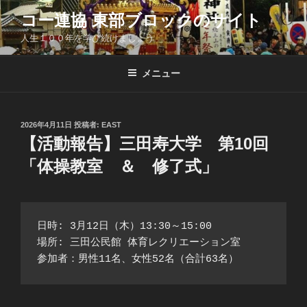
コ
コー連協 東部ブロックのサイト
ン
人生１００年を学び続けましょう
テ
ン
ツ
メニュー
へ
ス
キ
投
2026年4月11日
投稿者:
EAST
稿
ッ
【活動報告】三田寿大学 第10回
日:
プ
「体操教室 ＆ 修了式」
日時: 3月12日（木）13:30～15:00
場所: 三田公民館 体育レクリエーション室
参加者：男性11名、女性52名（合計63名）